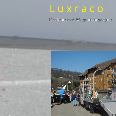
L u x r a c o
Masken- und Wagenbaugruppe