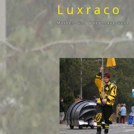
L u x r a c o
Masken- und Wagenbaugruppe