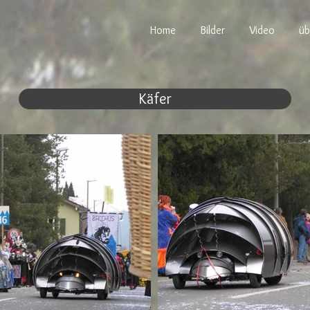
Home
Bilder
Video
üb
Käfer